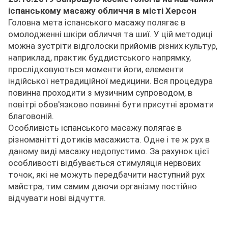
іспанському масажу обличчя в місті Херсон
Головна мета іспанського масажу полягає в
омолодженні шкіри обличчя та шиї. У цій методиці
можна зустріти відголоски прийомів різних культур,
наприклад, практик буддистського напрямку,
прослідковуються моменти йоги, елементи
індійської нетрадиційної медицини. Вся процедура
повинна проходити з музичним супроводом, в
повітрі обов'язково повинні бути присутні аромати
благовоній.
Особливість іспанського масажу полягає в
різноманітті дотиків масажиста. Одне і те ж рух в
даному виді масажу недопустимо. За рахунок цієї
особливості відбувається стимуляція нервових
точок, які не можуть передбачити наступний рух
майстра, тим самим даючи організму постійно
відчувати нові відчуття.