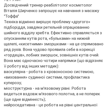
Досвідчений тренер-реабілітолог косметолог
Віталія Ширченко запрошує на навчання з масажу
"Тоффа"
Техніка відмінно вирішує проблему «другого»
підборіддя, завдяки ретельній опрацюванню
шийного відділу хребта. Ефективно справляється з
опусканням кутів рота, «бульками» на нижній
щелепі, «кисетними» зморшками - на це спрямовано
ряд рухів. Вона чудово проявила себе в корекції
«гордеців», лобних зморшок, зовнішніх кутів очей.
Вона має одночасно чотири напрямки (що відрізняє
її роботу від інших методик):
васкулярна - робота з кровоносною системою,
«виховання» судинної системи, профілактика
куперозу;
міоструктурна - на м'язовому рівні. Робота
ведеться вздовж м'язового полотна, а не поперек
(ще одне відмінність);
нейроседативна - це робота на рівні центральної