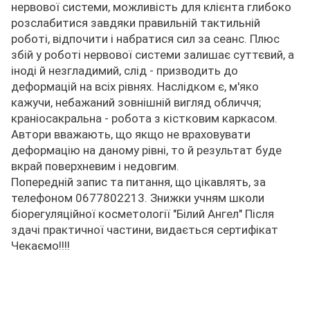
нервової системи, можливість для клієнта глибоко
розслабитися завдяки правильній тактильній
роботі, відпочити і набратися сил за сеанс. Плюс
збій у роботі нервової системи залишає суттєвий, а
іноді й незгладимий, слід - призводить до
деформацій на всіх рівнях. Наслідком є, м'яко
кажучи, небажаний зовнішній вигляд обличчя;
краніосакральна - робота з кістковим каркасом.
Автори вважають, що якщо не враховувати
деформацію на даному рівні, то й результат буде
вкрай поверхневим і недовгим.
Попередній запис та питання, що цікавлять, за
телефоном 0677802213. Знижки учням школи
біорегуляційної косметології "Білий Ангел" Після
здачі практичної частини, видається сертифікат
Чекаємо!!!!