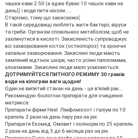
чашки кави 2.50 (а адже буває 10 чашок кави на
день(( і води пити ніколи……
Старіємо, тому що закисаємо(
В такій середовищі люблять жити бактерії, віруси
та гриби. Організм сповільнює метаболізм, щоб не
захлинутися в кислоті. Закисленість супроводжує
всі захворювання кісток (остеопороз) та хронічні
запальні захворювання. Закислені люди мають
земляний відтінок шкіри, часто усіяні папіломами,
хлоазмами. Закислені люди мало усміхаються.
ДОТРИМУЙТЕСЯ ПИТНОГО РЕЖИМУ 30 грамів
води на кілограм ваги щодня!
Один не випитий стакан на день - це в'ялий рак….
Рекомендую біологічні препарати для очищення
матрикса:
Препарати фірми Heel: Лімфоміозот і галіум по 10
крапель 2 рази на день пару раз на рік.
Препарати Екомед: Омовит і полінорм по 25 крапель
2 рази на день від 3 до 6 місяців раз на рік.