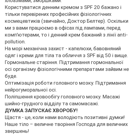
хлоазмами, зморшками.
Користуватися денним кремом з SPF 20 бажано і
тільки перевірених професійних фізіологічних
космецевтиків (звичайно, Доктор Белтер). Оскільки
ми з вами працюємо в офісах під лампами, перед
комп'ютерами, то і денний крем бажаний з лінії anti-
pollution.
На морі механічна захист - капелюхи, бавовняний
одяг і креми для тіла та обличчя з SPF від 50 і вище.
Гормональне старіння. Підтримання гормональної
осі організму фізіологічними препаратами зайвим не
буде.
Оптимізація роботи головного мозку. Підтримання
нейрогуморальної осі.
Поліпшення кровообігу головного мозку. Масажі
шийно-грудного відділу та самомасажі.
ДУМКА ЗАПУСКАЄ ХВОРОБУ!
Щастя - це, коли нами володіють позитивні думки!
Наше тіло – величне творіння Господа для величних
звершень!