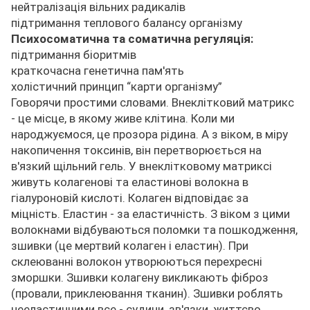
нейтралізація вільних радикалів
підтримання теплового балансу організму
Психосоматична та соматична регуляція:
підтримання біоритмів
краткочасна генетична пам'ять
холістичний принцип “карти організму”
Говорячи простими словами. Внеклітковий матрикс
- це місце, в якому живе клітина. Коли ми
народжуємося, це прозора рідина. А з віком, в міру
накопичення токсинів, він перетворюється на
в'язкий щільний гель. У внеклітковому матриксі
живуть колагенові та еластинові волокна в
гіалуроновій кислоті. Колаген відповідає за
міцність. Еластин - за еластичність. З віком з цими
волокнами відбуваються поломки та пошкодження,
зшивки (це мертвий колаген і еластин). При
склеюванні волокон утворюються перехресні
зморшки. Зшивки колагену викликають фіброз
(провали, приклеювання тканин). Зшивки роблять
нееластичними все - судини, зв'язки, життєво