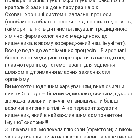
Препарати Guna: гуна лімфо і гуна матрикс по 10
крапель 2 рази на день пару раз на рік.
Сховані хронічні системні запальні процеси
(особливо в області голови - від тонзилітів, отитів,
гайморитів, які в дитинстві лікували традиційною
хімічно-фармакологічною медициною, до
кишечника, в якому зосереджений наш імунітет).
Все це веде до аутоімунних процесів… В арсеналі
біологічної медицини є препарати та методи від
плазмотерапії, аутогемотерапії для зцілення
шляхом підтримання власних захисних сил
організму.
Ви можете щоденним харчуванням, виключивши
навіть 5 отрут – біла мука, молоко, свинина, цукор і
дріжджі, звільнити імунітет вирішувати більш
важливі питання в тілі. А не перевантажувати
кишечник, який є найважливішим компонентом
імунної системи!!!!
3. Глікування. Молекула глюкози (фруктози) з віком
як павутина лягає на наші колагенові та еластинові