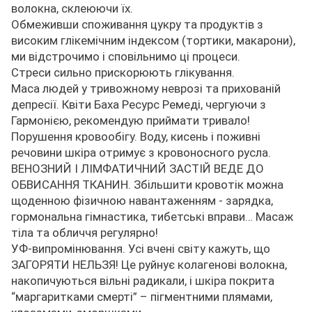
волокна, склеюючи їх.
Обмеживши споживання цукру та продуктів з
високим глікемічним індексом (тортики, макарони),
ми відстрочимо і сповільнимо ці процеси.
Стреси сильно прискорюють глікування.
Маса людей у тривожному неврозі та прихованій
депресії. Квіти Баха Ресурс Ремеді, чергуючи з
Гармонією, рекомендую приймати тривало!
Порушення кровообігу. Воду, кисень і поживні
речовини шкіра отримує з кровоносного русла.
ВЕНОЗНИЙ І ЛІМФАТИЧНИЙ ЗАСТІЙ ВЕДЕ ДО
ОБВИСАННЯ ТКАНИН. Збільшити кровотік можна
щоденною фізичною навантаженням - зарядка,
гормональна гімнастика, тибетські вправи… Масаж
тіла та обличчя регулярно!
УФ-випромінювання. Усі вчені світу кажуть, що
ЗАГОРЯТИ НЕЛЬЗЯ! Це руйнує колагенові волокна,
накопичуються вільні радикали, і шкіра покрита
“маргаритками смерті” – пігментними плямами,