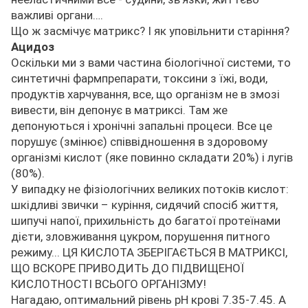
важливі органи….
Що ж засмічує матрикс? І як уповільнити старіння?
Ацидоз
Оскільки ми з вами частина біологічної системи, то
синтетичні фармпрепарати, токсини з їжі, води,
продуктів харчування, все, що організм не в змозі
вивести, він депонує в матриксі. Там же
депонуються і хронічні запальні процеси. Все це
порушує (змінює) співвідношення в здоровому
організмі кислот (яке повинно складати 20%) і лугів
(80%).
У випадку не фізіологічних великих потоків кислот:
шкідливі звички – куріння, сидячий спосіб життя,
шипучі напої, прихильність до багатої протеїнами
дієти, зловживання цукром, порушення питного
режиму... ЦЯ КИСЛОТА ЗБЕРІГАЄТЬСЯ В МАТРИКСІ,
ЩО ВСКОРЕ ПРИВОДИТЬ ДО ПІДВИЩЕНОЇ
КИСЛОТНОСТІ ВСЬОГО ОРГАНІЗМУ!
Нагадаю, оптимальний рівень pH крові 7.35-7.45. А