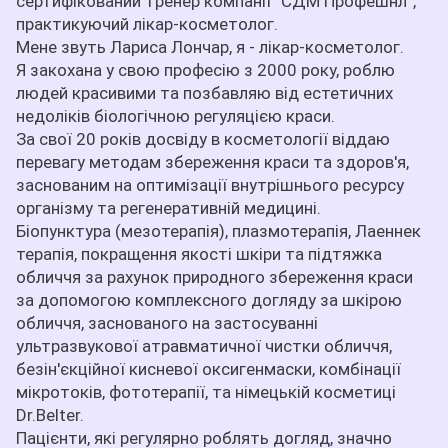
сертифікований тренер компанії “СДМ Профешнл”,
практикуючий лікар-косметолог.
Мене звуть Лариса Лончар, я - лікар-косметолог.
Я закохана у свою професію з 2000 року, роблю
людей красивими та позбавляю від естетичних
недоліків біологічною регуляцією краси.
За свої 20 років досвіду в косметології віддаю
перевагу методам збереження краси та здоров'я,
заснованим на оптимізації внутрішнього ресурсу
організму та регенеративній медицині.
Біопунктура (мезотерапія), плазмотерапія, Лаеннек
терапія, покращення якості шкіри та підтяжка
обличчя за рахунок природного збереження краси
за допомогою комплексного догляду за шкірою
обличчя, заснованого на застосуванні
ультразвукової атравматичної чистки обличчя,
безін'єкційної кисневої оксигенмаски, комбінації
мікротоків, фототерапії, та німецькій косметиці
Dr.Belter.
Пацієнти, які регулярно роблять догляд, значно