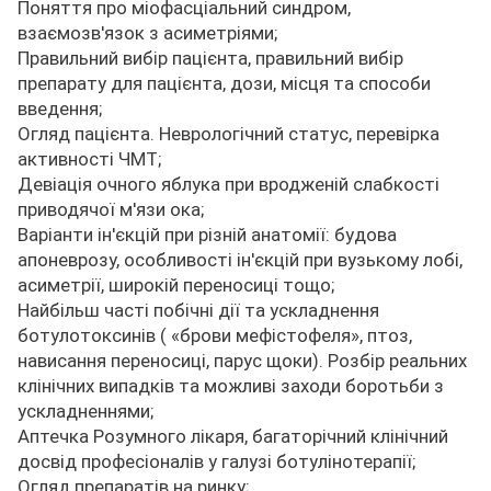
Поняття про міофасціальний синдром,
взаємозв'язок з асиметріями;
Правильний вибір пацієнта, правильний вибір
препарату для пацієнта, дози, місця та способи
введення;
Огляд пацієнта. Неврологічний статус, перевірка
активності ЧМТ;
Девіація очного яблука при вродженій слабкості
приводячої м'язи ока;
Варіанти ін'єкцій при різній анатомії: будова
апоневрозу, особливості ін'єкцій при вузькому лобі,
асиметрії, широкій переносиці тощо;
Найбільш часті побічні дії та ускладнення
ботулотоксинів ( «брови мефістофеля», птоз,
нависання переносиці, парус щоки). Розбір реальних
клінічних випадків та можливі заходи боротьби з
ускладненнями;
Аптечка Розумного лікаря, багаторічний клінічний
досвід професіоналів у галузі ботулінотерапії;
Огляд препаратів на ринку;