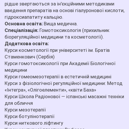
рідше звертаються за ін'єкційними методиками
введення препаратів на основі гіалуронової кислоти,
гідроксиапатиту кальцію.
Основна освіта:
Вища медична.
Спеціалізація:
Гомотоксикологія (прихильник
біорегуляційної медицини та косметології).
Додаткова освіта:
Курси косметології при університеті ім. Братів
Стаменкович (Сербія)
Курси гомотоксикології при Академії Біологічної
медицини
Курси гомеомезотерапії в естетичній медицині
Курси з фізіологічної регуляційної медицини: Метод
«Інтегра», «Олігоелементи», «квіти Баха»
Курси Школа Радіонової — іспанські масажні техніки
для обличчя
Курси мезотерапії
Курси ботулінотерапії
Курси ниткового ліфтингу