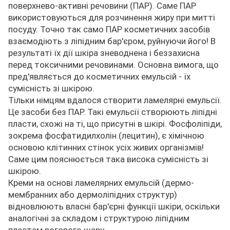
поверхнево-активні речовини (ПАР). Саме ПАР
використовуються для розчинення жиру при митті
посуду. Точно так само ПАР косметичних засобів
взаємодіють з ліпідним бар'єром, руйнуючи його! В
результаті їх дії шкіра зневоднена і беззахисна
перед токсичними речовинами. Основна вимога, що
пред'являється до косметичних емульсій - їх
сумісність зі шкірою.
Тільки німцям вдалося створити ламелярні емульсії.
Це засоби без ПАР. Такі емульсії створюють ліпідні
пласти, схожі на ті, що присутні в шкірі. Фосфоліпіди,
зокрема фосфатидилхолін (лецитин), є хімічною
основою клітинних стінок усіх живих організмів!
Саме цим пояснюється така висока сумісність зі
шкірою.
Креми на основі ламелярних емульсій (дермо-
мембранних або дермоліпідних структур)
відновлюють власні бар'єрні функції шкіри, оскільки
аналогічні за складом і структурою ліпідним