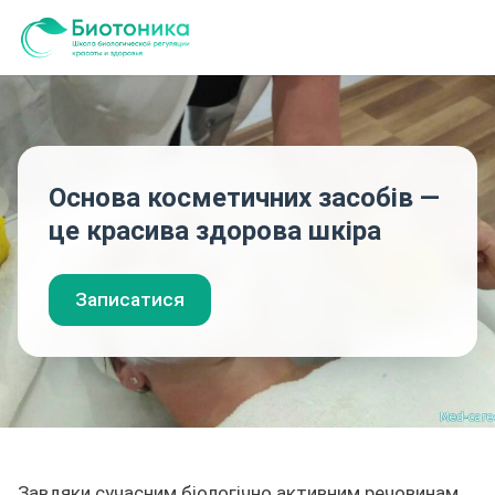
Основа косметичних засобів —
це красива здорова шкіра
Записатися
Завдяки сучасним біологічно активним речовинам