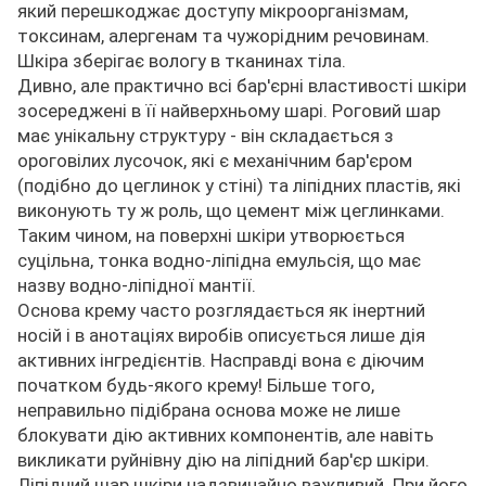
який перешкоджає доступу мікроорганізмам,
токсинам, алергенам та чужорідним речовинам.
Шкіра зберігає вологу в тканинах тіла.
Дивно, але практично всі бар'єрні властивості шкіри
зосереджені в її найверхньому шарі. Роговий шар
має унікальну структуру - він складається з
ороговілих лусочок, які є механічним бар'єром
(подібно до цеглинок у стіні) та ліпідних пластів, які
виконують ту ж роль, що цемент між цеглинками.
Таким чином, на поверхні шкіри утворюється
суцільна, тонка водно-ліпідна емульсія, що має
назву водно-ліпідної мантії.
Основа крему часто розглядається як інертний
носій і в анотаціях виробів описується лише дія
активних інгредієнтів. Насправді вона є діючим
початком будь-якого крему! Більше того,
неправильно підібрана основа може не лише
блокувати дію активних компонентів, але навіть
викликати руйнівну дію на ліпідний бар'єр шкіри.
Ліпідний шар шкіри надзвичайно важливий. При його