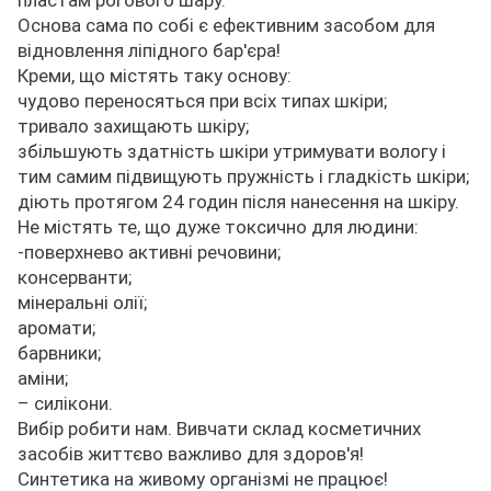
пластам рогового шару.
Основа сама по собі є ефективним засобом для
відновлення ліпідного бар'єра!
Креми, що містять таку основу:
чудово переносяться при всіх типах шкіри;
тривало захищають шкіру;
збільшують здатність шкіри утримувати вологу і
тим самим підвищують пружність і гладкість шкіри;
діють протягом 24 годин після нанесення на шкіру.
Не містять те, що дуже токсично для людини:
-поверхнево активні речовини;
консерванти;
мінеральні олії;
аромати;
барвники;
аміни;
– силікони.
Вибір робити нам. Вивчати склад косметичних
засобів життєво важливо для здоров'я!
Синтетика на живому організмі не працює!