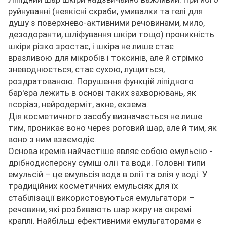
руйнуванні (неякісні скраби, умивалки та гелі для
душу з поверхнево-активними речовинами, мило,
дезодоранти, шліфування шкіри тощо) проникність
шкіри різко зростає, і шкіра не лише стає
вразливою для мікробів і токсинів, але й стрімко
зневоднюється, стає сухою, лущиться,
роздратованою. Порушення функцій ліпідного
бар'єра лежить в основі таких захворювань, як
псоріаз, нейродерміт, акне, екзема.
Дія косметичного засобу визначається не лише
тим, проникає воно через роговий шар, але й тим, як
воно з ним взаємодіє.
Основа кремів найчастіше являє собою емульсію -
дрібнодисперсну суміш олії та води. Головні типи
емульсій – це емульсія вода в олії та олія у воді. У
традиційних косметичних емульсіях для їх
стабілізації використовуються емульгатори –
речовини, які розбивають шар жиру на окремі
краплі. Найбільш ефективними емульгаторами є