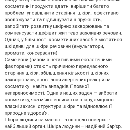
косметичні продукти здатні вирішити багато
проблем: уповільнити старіння шкіри, ефективно
зволожувати та підвищувати її пружність,
запобігати розвитку шкірних захворювань та
компенсувати дефіцит життєво важливих речовин.
Однак, у більшості косметичних засобів містяться
шкідливі для шкіри речовини (емульгатори,
аромати, консерванти).
Саме вони (разом з негативними екологічними
факторами) стають причиною передчасного
старіння шкіри, збільшення кількості шкірних
захворювань, зростання алергічних реакцій на
косметику і навіть випадків її повної
непереносимості. Одна з наших задач — вибрати
косметику, яка м'яко впливає на шкіру, зміцнює
власні захисні структури шкіри та відновлює її
природне здоров'я.
Шкіра людини за масою та площею поверхні -
найбільший орган. Шкіра людини – надійний бар'єр,