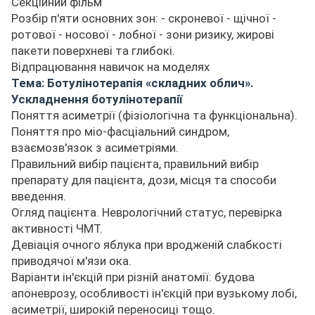
Секційний фільм
Розбір п'яти основних зон: - скроневої - щічної -
ротової - носової - лобної - зони ризику, жирові
пакети поверхневі та глибокі.
Відпрацювання навичок на моделях
Тема: Ботулінотерапія «складних облич».
Ускладнення ботулінотерапії
Поняття асиметрії (фізіологічна та функціональна).
Поняття про міо-фасціальний синдром,
взаємозв'язок з асиметріями.
Правильний вибір пацієнта, правильний вибір
препарату для пацієнта, дози, місця та способи
введення.
Огляд пацієнта. Неврологічний статус, перевірка
активності ЧМТ.
Девіація очного яблука при вродженій слабкості
приводячої м'язи ока.
Варіанти ін'єкцій при різній анатомії: будова
апоневрозу, особливості ін'єкцій при вузькому лобі,
асиметрії, широкій переносиці тощо.