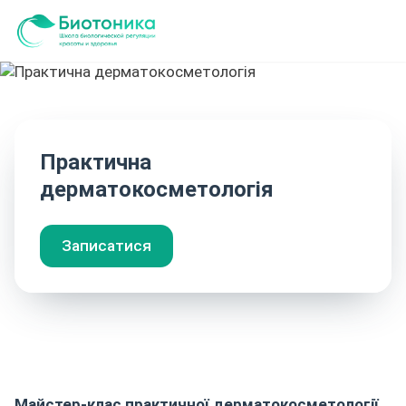
Практична
дерматокосметологія
Записатися
Майстер-клас практичної дерматокосметології