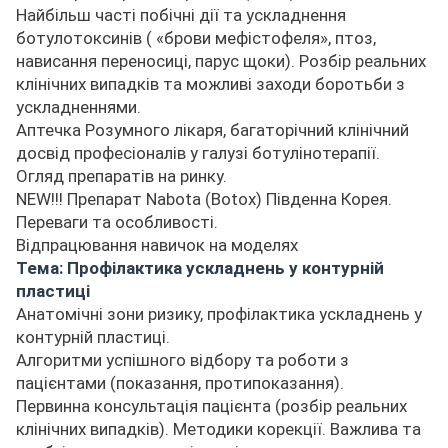
Найбільш часті побічні дії та ускладнення
ботулотоксинів ( «брови мефістофеля», птоз,
нависання переносиці, парус щоки). Розбір реальних
клінічних випадків та можливі заходи боротьби з
ускладненнями.
Аптечка Розумного лікаря, багаторічний клінічний
досвід професіоналів у галузі ботулінотерапії.
Огляд препаратів на ринку.
NEW!!! Препарат Nabota (Botox) Південна Корея.
Переваги та особливості.
Відпрацювання навичок на моделях
Тема: Профілактика ускладнень у контурній
пластиці
Анатомічні зони ризику, профілактика ускладнень у
контурній пластиці.
Алгоритми успішного відбору та роботи з
пацієнтами (показання, протипоказання).
Первинна консультація пацієнта (розбір реальних
клінічних випадків). Методики корекції. Важлива та